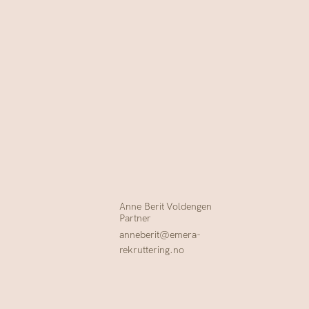
Anne Berit
Voldengen
Partner
anneberit@emera-
rekruttering.no