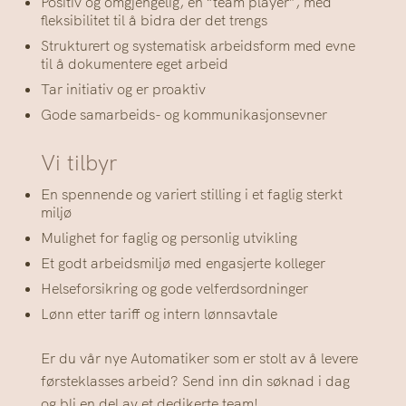
Positiv og omgjengelig, en “team player”, med
fleksibilitet til å bidra der det trengs
Strukturert og systematisk arbeidsform med evne
til å dokumentere eget arbeid
Tar initiativ og er proaktiv
Gode samarbeids- og kommunikasjonsevner
Vi tilbyr
En spennende og variert stilling i et faglig sterkt
miljø
Mulighet for faglig og personlig utvikling
Et godt arbeidsmiljø med engasjerte kolleger
Helseforsikring og gode velferdsordninger
Lønn etter tariff og intern lønnsavtale
Er du vår nye Automatiker som er stolt av å levere
førsteklasses arbeid? Send inn din søknad i dag
og bli en del av et dedikerte team!