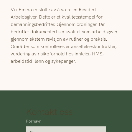
Vi i Emera er stolte av å være en Revidert
Arbeidsgiver. Dette er et kvalitetsstempel for
bemanningsbedrifter. Gjennom ordningen får
bedrifter dokumentert sin kvalitet som arbeidsgiver
gjennom ekstern revisjon av rutiner og praksis.
Områder som kontrolleres er ansettelseskontrakter,
vurdering av risikoforhold hos innleier, HMS,
arbeidstid, lønn og sykepenger.
Kontakt oss
Fornavn