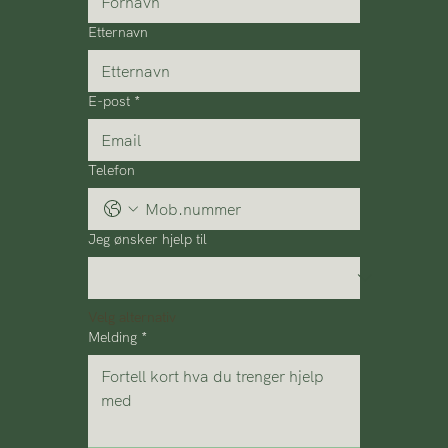
Etternavn
E-post
*
Telefon
Jeg ønsker hjelp til
Velg alternativ
Melding
*