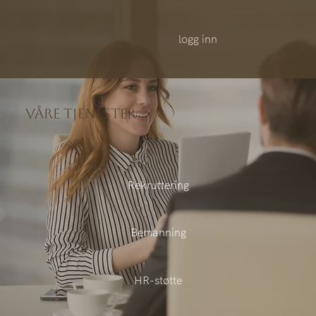
logg inn
VÅRE TJENESTER
Rekruttering
Bemanning
HR-støtte