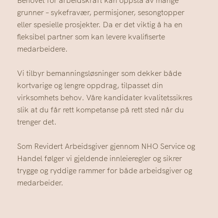
Behovet for arbeidskraft kan oppstå av mange
grunner – sykefravær, permisjoner, sesongtopper
eller spesielle prosjekter. Da er det viktig å ha en
fleksibel partner som kan levere kvalifiserte
medarbeidere.
Vi tilbyr bemanningsløsninger som dekker både
kortvarige og lengre oppdrag, tilpasset din
virksomhets behov. Våre kandidater kvalitetssikres
slik at du får rett kompetanse på rett sted når du
trenger det.
Som Revidert Arbeidsgiver gjennom NHO Service og
Handel følger vi gjeldende innleieregler og sikrer
trygge og ryddige rammer for både arbeidsgiver og
medarbeider.