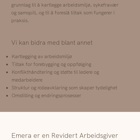
grunnlag til å kartlegge arbeidsmiljø, sykefravær
og samspill, og til å foreslå tiltak som fungerer i
praksis.
Vi kan bidra med blant annet
Kartlegging av arbeidsmiljø
Tiltak for forebygging og oppfølging
Konflikthåndtering og støtte til ledere og
medarbeidere
Struktur og rolleavklaring som skaper tydelighet
Omstilling og endringsprosesser
Emera er en Revidert Arbeidsgiver