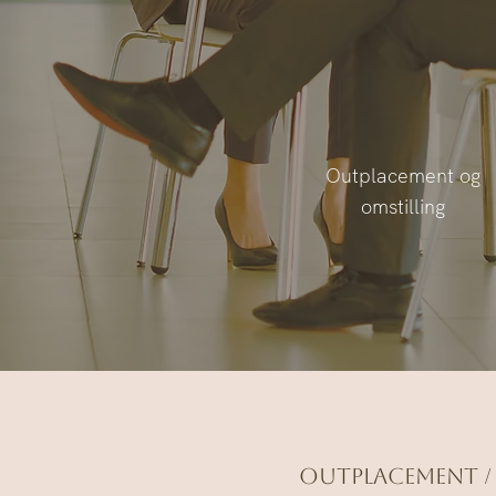
Outplacement og
omstilling
Outplacement /