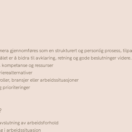
era gjennomføres som en strukturert og personlig prosess, tilpa
let er å bidra til avklaring, retning og gode beslutninger videre.
, kompetanse og ressurser
ierealternativer
oller, bransjer eller arbeidssituasjoner
g prioriteringer
?
vslutning av arbeidsforhold
ng i arbeidssituasjon