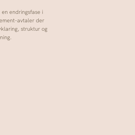
i en endringsfase i
cement-avtaler der
vklaring, struktur og
ning.