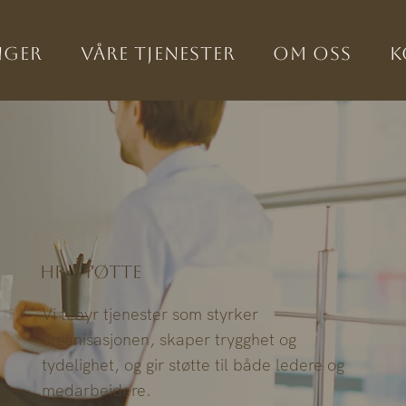
nger
Våre tjenester
Om oss
K
HR-støtte
Vi tilbyr tjenester som styrker
organisasjonen, skaper trygghet og
tydelighet, og gir støtte til både ledere og
medarbeidere.