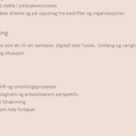
l støtte i jobbsøkerprosess
åde direkte og på oppdrag fra bedrifter og organisasjoner.
ing
 som én-til-én-samtaler, digitalt eller fysisk. Omfang og varighe
g situasjon.
, HR og omstillingsprosesser
idsgivers og arbeidstakers perspektiv
ll tilnærming
om hele forløpet