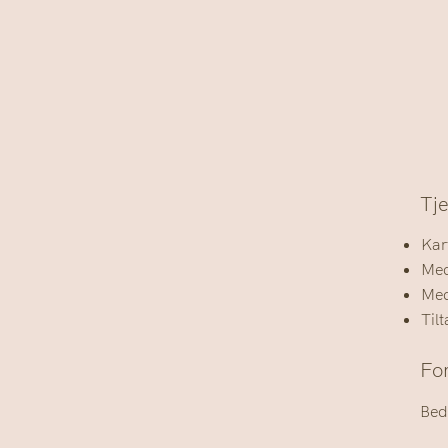
Tje
Kar
Med
Med
Til
Fo
Bed