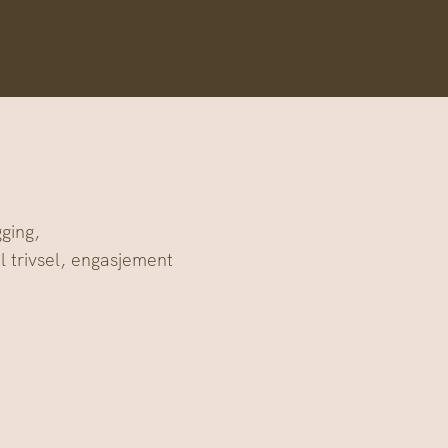
ging,
l trivsel, engasjement