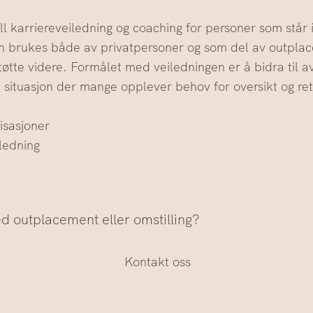
ll karriereveiledning og coaching for personer som står 
en brukes både av privatpersoner og som del av outpla
støtte videre.​ Formålet med veiledningen er å bidra til a
n situasjon der mange opplever behov for oversikt og ret
isasjoner
iledning
d outplacement eller omstilling?
Kontakt oss