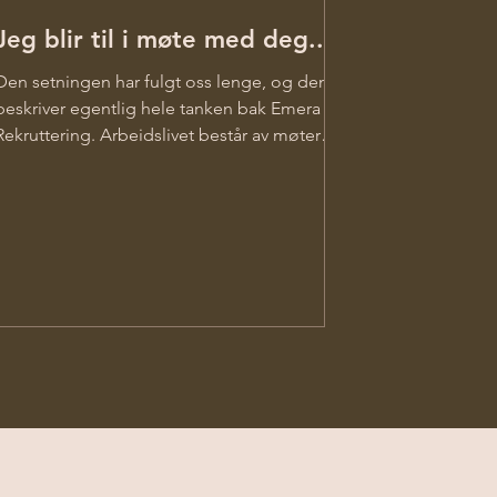
Jeg blir til i møte med deg...
Den setningen har fulgt oss lenge, og den
beskriver egentlig hele tanken bak Emera
Rekruttering. Arbeidslivet består av møter
mellom mennesker, noen gode, noen
krevende, og det er nettopp der utvikling
skjer. Emera handler om å ta disse møtene
på alvor. Å være til stede, forstå hva folk står i
og bidra på en måte som kjennes riktig.
Enten det er en rekruttering, en samtale som
må tas, eller en bedrift som trenger litt støtte
for å komme videre. Vi ønsker å jobbe på en
måte so