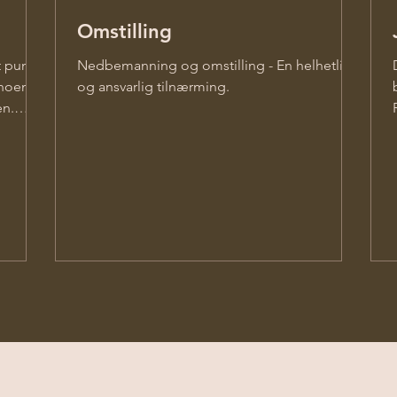
Omstilling
t punkt
Nedbemanning og omstilling - En helhetlig
 noen
og ansvarlig tilnærming.
en.
tt trøtt
e
et
se
 står i
 at
 eller
itt opp