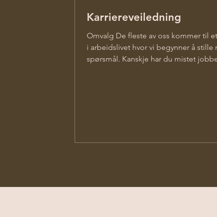
Karriereveiledning
Omvalg De fleste av oss kommer til e
i arbeidslivet hvor vi begynner å stille
spørsmål. Kanskje har du mistet jobb
Kanskje kjenner du at du har gått deg li
i jobben du står i. Eller kanskje du bar
merker at du begynner å lure på om d
finnes noe annet der ute som kan pas
bedre. Vi møter mange mennesker som
slike vurderinger. Noen opplever også
jobben begynner å gå utover energien
helsa. Da kan det være lurt å stoppe l
og se på