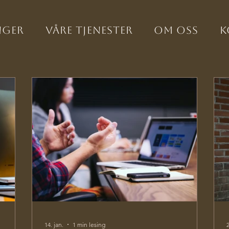
nger
Våre tjenester
Om oss
K
14. jan.
1 min lesing