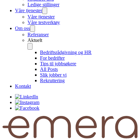
Ledige stillinger
Våre tjenester
Våre tjenester
Våre testverktøy
Om oss
Referanser
Aktuelt
Bedriftsrådgivning og HR
For bedrifter
Tips til jobbsøkere
All Posts
Slik jobber vi
Rekruttering
Kontakt