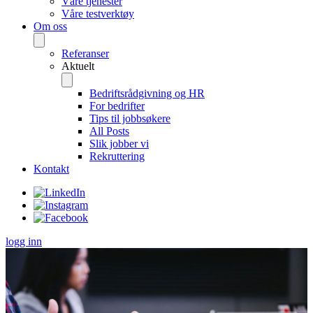
Våre tjenester
Våre testverktøy
Om oss
Referanser
Aktuelt
Bedriftsrådgivning og HR
For bedrifter
Tips til jobbsøkere
All Posts
Slik jobber vi
Rekruttering
Kontakt
logg inn